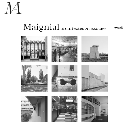
Maignial
architectes & associés
e-mail